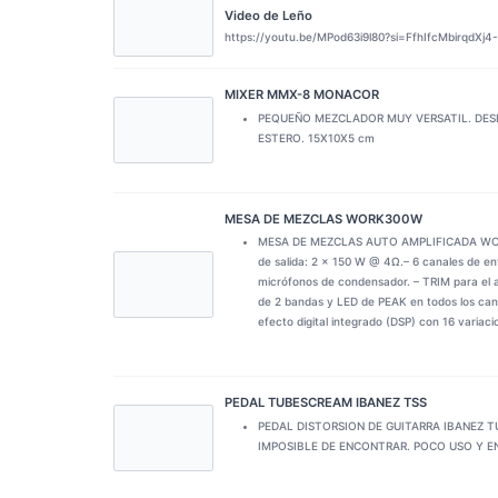
Video de Leño
https://youtu.be/MPod63i9l80?si=FfhIfcMbirqdXj4-
MIXER MMX-8 MONACOR
PEQUEÑO MEZCLADOR MUY VERSATIL. DES
ESTERO. 15X10X5 cm
MESA DE MEZCLAS WORK300W
MESA DE MEZCLAS AUTO AMPLIFICADA WORK 3
de salida: 2 x 150 W @ 4Ω.– 6 canales de e
micrófonos de condensador. – TRIM para el 
de 2 bandas y LED de PEAK en todos los canal
efecto digital integrado (DSP) con 16 variac
PEDAL TUBESCREAM IBANEZ TSS
PEDAL DISTORSION DE GUITARRA IBANEZ T
IMPOSIBLE DE ENCONTRAR. POCO USO Y E