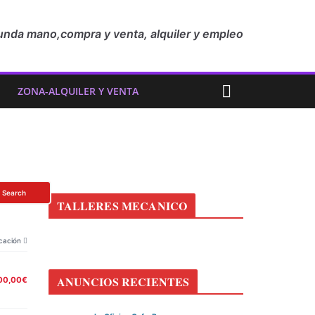
unda mano,compra y venta, alquiler y empleo
ZONA-ALQUILER Y VENTA
Search
TALLERES MECANICO
cación
ANUNCIOS RECIENTES
00,00€