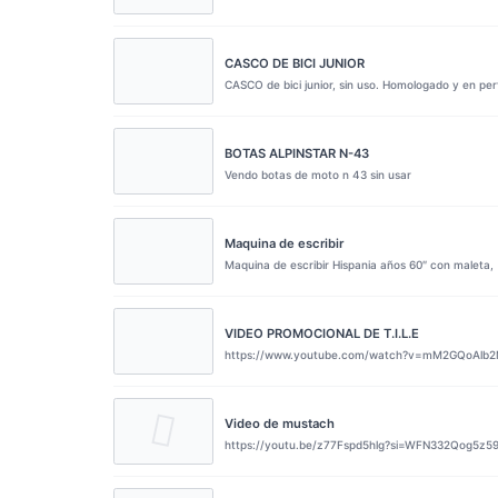
CASCO DE BICI JUNIOR
CASCO de bici junior, sin uso. Homologado y en per
BOTAS ALPINSTAR N-43
Vendo botas de moto n 43 sin usar
Maquina de escribir
Maquina de escribir Hispania años 60″ con maleta,
VIDEO PROMOCIONAL DE T.I.L.E
https://www.youtube.com/watch?v=mM2GQoAlb
Video de mustach
https://youtu.be/z77Fspd5hlg?si=WFN332Qog5z5