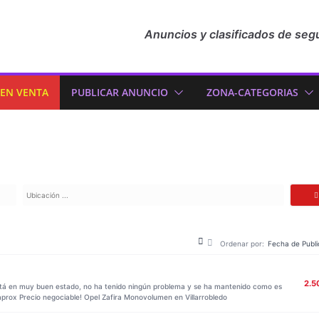
Anuncios y clasificados de seg
 EN VENTA
PUBLICAR ANUNCIO
ZONA-CATEGORIAS
Ordenar por:
Fecha de Publi
2.5
stá en muy buen estado, no ha tenido ningún problema y se ha mantenido como es
aprox Precio negociable! Opel Zafira Monovolumen en Villarrobledo