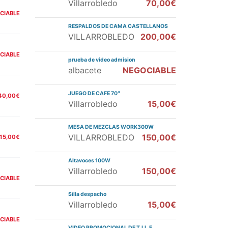
Villarrobledo
70,00€
CIABLE
RESPALDOS DE CAMA CASTELLANOS
VILLARROBLEDO
200,00€
CIABLE
prueba de video admision
albacete
NEGOCIABLE
JUEGO DE CAFE 70″
40,00€
Villarrobledo
15,00€
MESA DE MEZCLAS WORK300W
VILLARROBLEDO
150,00€
15,00€
Altavoces 100W
Villarrobledo
150,00€
CIABLE
Silla despacho
Villarrobledo
15,00€
CIABLE
VIDEO PROMOCIONAL DE T.I.L.E