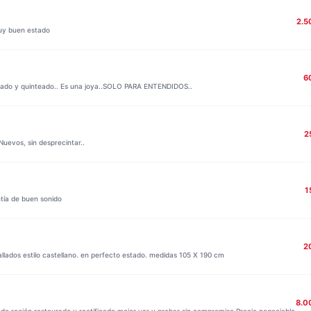
2.5
muy buen estado
6
sado y quinteado.. Es una joya..SOLO PARA ENTENDIDOS..
2
Nuevos, sin desprecintar..
1
tía de buen sonido
2
lados estilo castellano. en perfecto estado. medidas 105 X 190 cm
8.0
o,recién restaurado y rectificado mejor ver y probar sin compromiso.Precio negociable