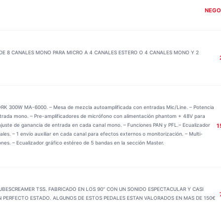
NEGO
DE 8 CANALES MONO PARA MICRO A 4 CANALES ESTERO O 4 CANALES MONO Y 2
00W MA-6000. – Mesa de mezcla autoamplificada con entradas Mic/Line. – Potencia
ntrada mono. – Pre-amplificadores de micrófono con alimentación phantom + 48V para
ajuste de ganancia de entrada en cada canal mono. – Funciones PAN y PFL.– Ecualizador
1
es. – 1 envío auxiliar en cada canal para efectos externos o monitorización. – Multi-
iones. – Ecualizador gráfico estéreo de 5 bandas en la sección Master.
UBESCREAMER TSS. FABRICADO EN LOS 90″ CON UN SONIDO ESPECTACULAR Y CASI
N PERFECTO ESTADO. ALGUNOS DE ESTOS PEDALES ESTAN VALORADOS EN MAS DE 150€