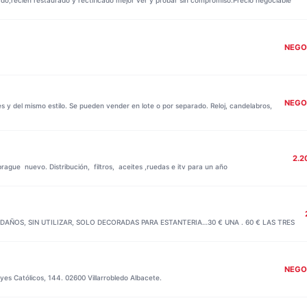
NEGO
NEGO
s y del mismo estilo. Se pueden vender en lote o por separado. Reloj, candelabros,
2.2
ague nuevo. Distribución, filtros, aceites ,ruedas e itv para un año
AÑOS, SIN UTILIZAR, SOLO DECORADAS PARA ESTANTERIA…30 € UNA . 60 € LAS TRES
NEGO
yes Católicos, 144. 02600 Villarrobledo Albacete.