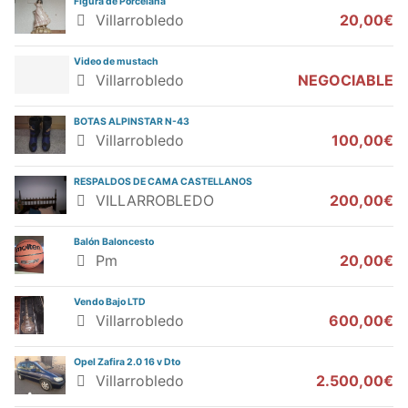
Figura de Porcelana
Villarrobledo
20,00€
Video de mustach
Villarrobledo
NEGOCIABLE
BOTAS ALPINSTAR N-43
Villarrobledo
100,00€
RESPALDOS DE CAMA CASTELLANOS
VILLARROBLEDO
200,00€
Balón Baloncesto
Pm
20,00€
Vendo Bajo LTD
Villarrobledo
600,00€
Opel Zafira 2.0 16 v Dto
Villarrobledo
2.500,00€