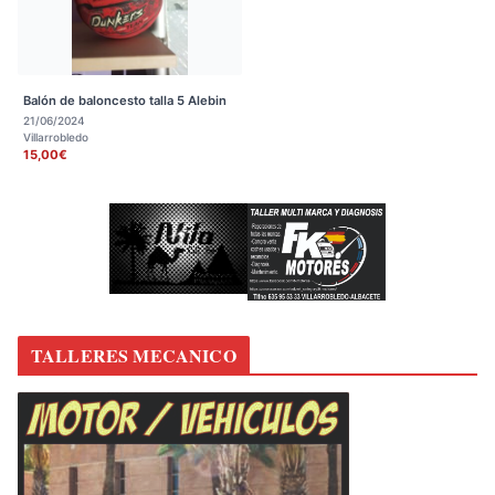
Balón de baloncesto talla 5 Alebin
21/06/2024
Villarrobledo
15,00€
TALLERES MECANICO