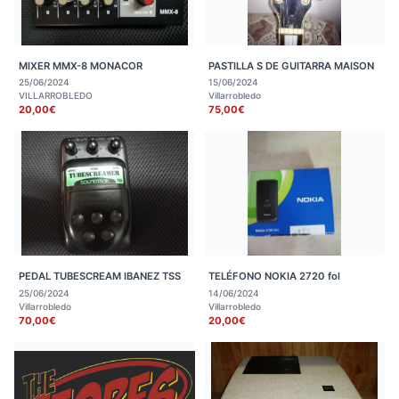
MIXER MMX-8 MONACOR
PASTILLA S DE GUITARRA MAISON
25/06/2024
15/06/2024
VILLARROBLEDO
Villarrobledo
20,00€
75,00€
PEDAL TUBESCREAM IBANEZ TSS
TELÉFONO NOKIA 2720 fol
25/06/2024
14/06/2024
Villarrobledo
Villarrobledo
70,00€
20,00€