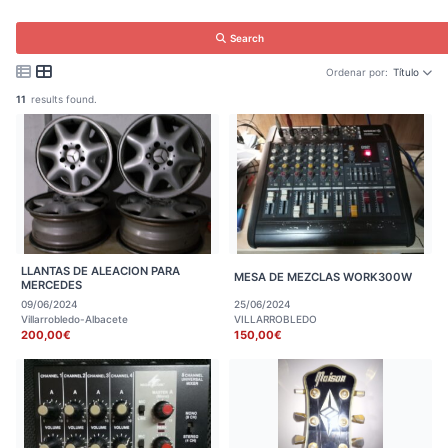
Search
Ordenar por:
Título
11
results found.
LLANTAS DE ALEACION PARA
MESA DE MEZCLAS WORK300W
MERCEDES
09/06/2024
25/06/2024
Villarrobledo-Albacete
VILLARROBLEDO
200,00€
150,00€