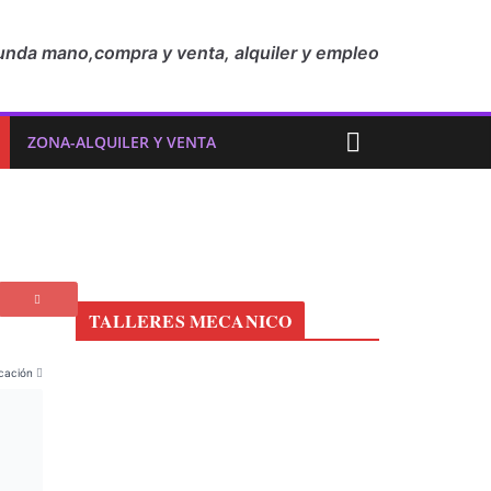
unda mano,compra y venta, alquiler y empleo
ZONA-ALQUILER Y VENTA
TALLERES MECANICO
cación