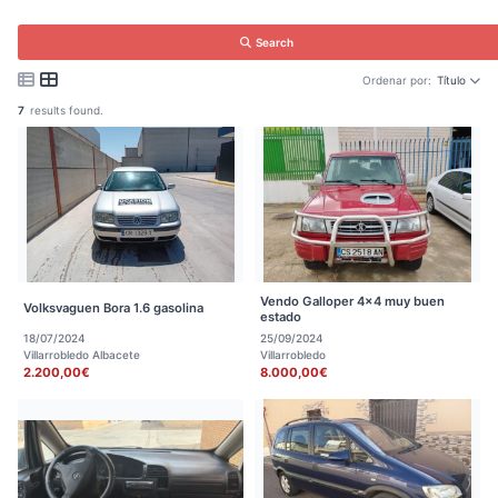
Search
Ordenar por:
Título
7
results found.
Vendo Galloper 4x4 muy buen
Volksvaguen Bora 1.6 gasolina
estado
18/07/2024
25/09/2024
Villarrobledo Albacete
Villarrobledo
2.200,00€
8.000,00€