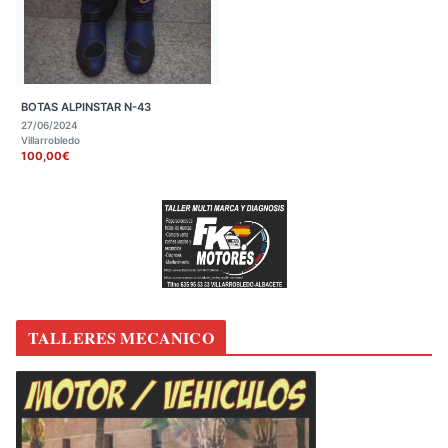
BOTAS ALPINSTAR N-43
27/06/2024
Villarrobledo
100,00€
TALLERES MECANICO