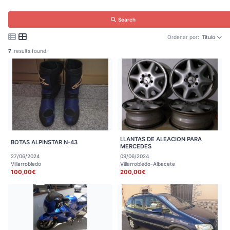
Search
Ordenar por:
Título
7
results found.
LLANTAS DE ALEACION PARA
BOTAS ALPINSTAR N-43
MERCEDES
27/06/2024
09/06/2024
Villarrobledo
Villarrobledo-Albacete
100,00€
200,00€