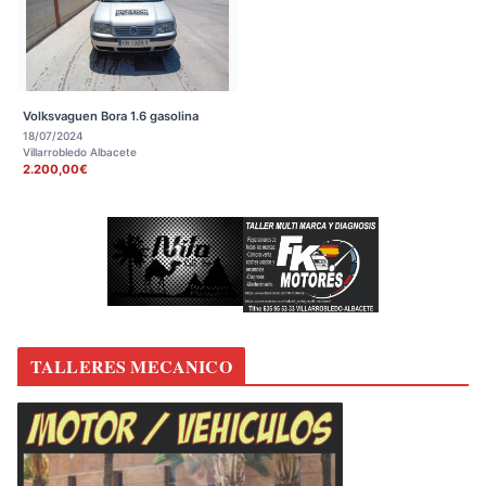
Volksvaguen Bora 1.6 gasolina
18/07/2024
Villarrobledo Albacete
2.200,00€
TALLERES MECANICO