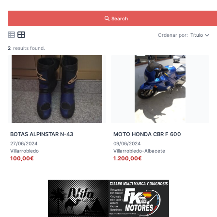
Search
Ordenar por:
Título
2
results found.
BOTAS ALPINSTAR N-43
MOTO HONDA CBR F 600
27/06/2024
09/06/2024
Villarrobledo
Villarrobledo-Albacete
100,00€
1.200,00€