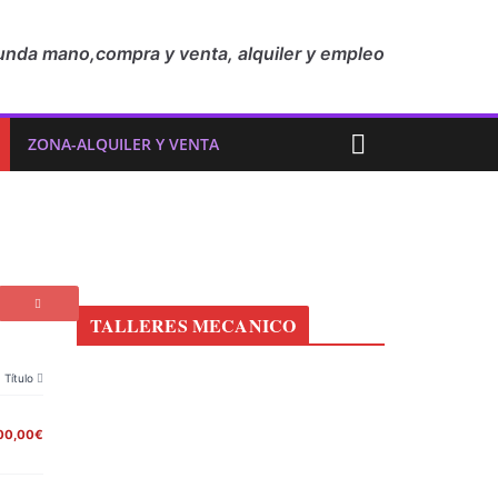
unda mano,compra y venta, alquiler y empleo
ZONA-ALQUILER Y VENTA
TALLERES MECANICO
Título
00,00€