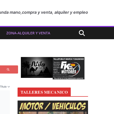
unda mano,compra y venta, alquiler y empleo
ZONA-ALQUILER Y VENTA
Título
TALLERES MECANICO