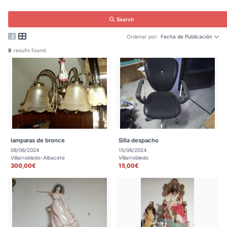
Search
Ordenar por:
Fecha de Publicación
8
results found.
lamparas de bronce
Silla despacho
08/06/2024
15/06/2024
Villarrobledo-Albacete
Villarrobledo
300,00€
15,00€