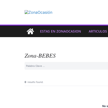
ESTAS EN ZONAOCASION
ARTICULOS
Zona-BEBES
0
results found.
No s