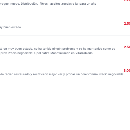
2.2
ague nuevo. Distribución, filtros, aceites ,ruedas e itv para un año
2.5
muy buen estado
2.5
stá en muy buen estado, no ha tenido ningún problema y se ha mantenido como es
aprox Precio negociable! Opel Zafira Monovolumen en Villarrobledo
8.0
o,recién restaurado y rectificado mejor ver y probar sin compromiso.Precio negociable