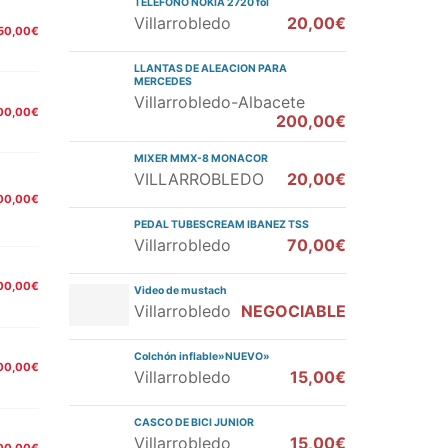
TELÉFONO NOKIA 2720 fol
Villarrobledo
20,00€
50,00€
LLANTAS DE ALEACION PARA
MERCEDES
Villarrobledo-Albacete
00,00€
200,00€
MIXER MMX-8 MONACOR
VILLARROBLEDO
20,00€
00,00€
PEDAL TUBESCREAM IBANEZ TSS
Villarrobledo
70,00€
00,00€
Video de mustach
Villarrobledo
NEGOCIABLE
Colchón inflable»NUEVO»
00,00€
Villarrobledo
15,00€
CASCO DE BICI JUNIOR
Villarrobledo
15,00€