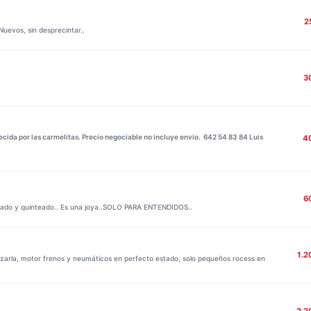
2
Nuevos, sin desprecintar..
3
cida por las carmelitas. Precio negociable no incluye envío. 642 54 83 84 Luis
4
6
sado y quinteado.. Es una joya..SOLO PARA ENTENDIDOS..
1.2
zarla, motor frenos y neumáticos en perfecto estado, solo pequeños rocess en