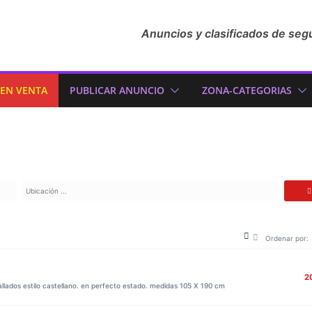
Anuncios y clasificados de seg
 EN VENTA
PUBLICAR ANUNCIO
ZONA-CATEGORIAS
Ordenar por:
2
lados estilo castellano. en perfecto estado. medidas 105 X 190 cm