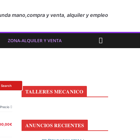
unda mano,compra y venta, alquiler y empleo
ZONA-ALQUILER Y VENTA
Search
TALLERES MECANICO
Precio
ANUNCIOS RECIENTES
00,00€