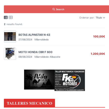
Search
Ordenar por:
Título
2
results found.
BOTAS ALPINSTAR N-43
100,00€
27/06/2024
Villarrobledo
MOTO HONDA CBR F 600
1.200,00€
09/06/2024
Villarrobledo-Albacete
TALLERES MECANICO