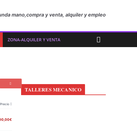
unda mano,compra y venta, alquiler y empleo
ZONA-ALQUILER Y VENTA
TALLERES MECANICO
Precio
00,00€