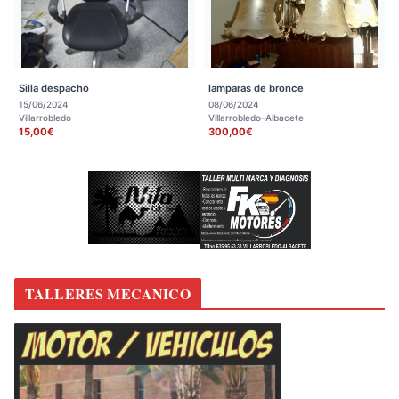
Silla despacho
lamparas de bronce
15/06/2024
08/06/2024
Villarrobledo
Villarrobledo-Albacete
15,00€
300,00€
TALLERES MECANICO